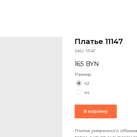
Платье 11147
SKU:
11147
165
BYN
Размер
42
44
В корзину
Платье умеренного объема,
талии, с круглым вырезом г