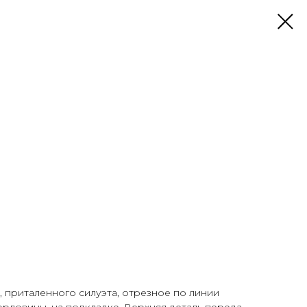
 приталенного силуэта, отрезное по линии
орловины, на подкладке. Верхняя деталь переда