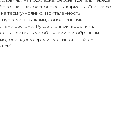
 боковых швах расположены карманы. Спинка со
 на тесьму-молнию. Приталенность
 шнурками-завязками, дополненными
ными цветами. Рукав втачной, короткий.
отаны притачными обтачками с V-образным
 модели вдоль середины спинки — 132 см
1 см).